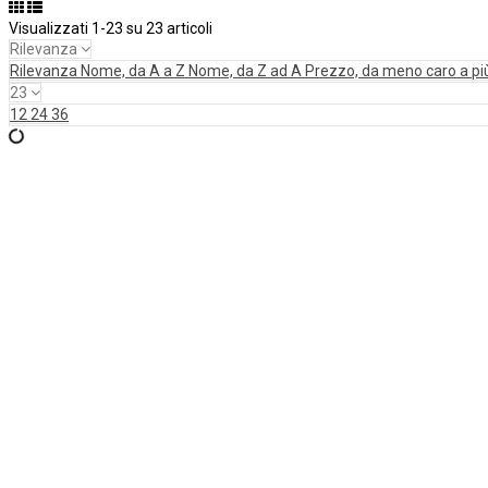
Visualizzati 1-23 su 23 articoli
Rilevanza
Rilevanza
Nome, da A a Z
Nome, da Z ad A
Prezzo, da meno caro a pi
23
12
24
36