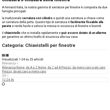
A Fernand Italia, la nostra gamma di serrature per finestre è composta da due
famiglie principali:
la tradizionale
serratura con cilindro
e quindi una serratura a chiave come
un
serratura della porta
. Questo tipo di serratura è
facilmente fissabile alla
parete
e rende facile e veloce la messa in sicurezza di finestre e bovindi
il
chiavistello
che si installa rapidamente e
può essere dotato di un allarme
per garantire un ottimo livello di sicurezza alla tua casa.
Categoria: Chiavistelli per finestre
Visualizzati 1-24 su 25 articoli
Rilevanza
Rilevanza
Nome, da A a Z
Nome, da Z ad A
Prezzo, da meno caro a più caro
Prezzo, da più caro a meno caro
24
12
24
36