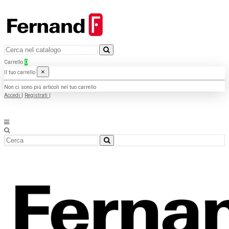
Carrello
0
×
Il tuo carrello
Non ci sono più articoli nel tuo carrello
Accedi
|
Registrati
|