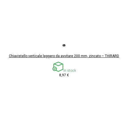
Chiavistello verticale leggero da avvitare 200 mm, zincato – THIRARD
In stock
8,97 €