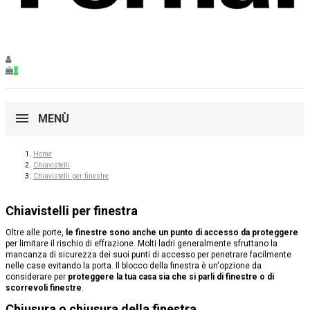
0
MENÙ
Home
Chiavistelli
Chiavistelli per finestre
Chiavistelli per finestra
Oltre alle porte,
le finestre sono anche un punto di accesso da proteggere
per limitare il rischio di effrazione. Molti ladri generalmente sfruttano la
mancanza di sicurezza dei suoi punti di accesso per penetrare facilmente
nelle case evitando la porta. Il
blocco della finestra
è un'opzione da
considerare per
proteggere la tua casa sia che si parli di finestre o di
scorrevoli finestre
.
Chiusura o chiusura della finestra