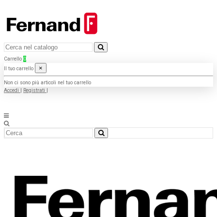
Carrello
0
×
Il tuo carrello
Non ci sono più articoli nel tuo carrello
Accedi
|
Registrati
|