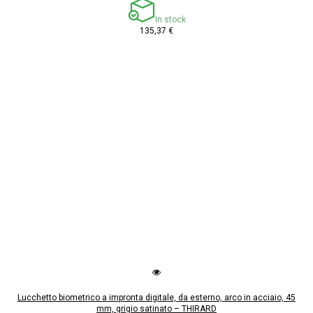
In stock
135,37 €
Lucchetto biometrico a impronta digitale, da esterno, arco in acciaio, 45
mm, grigio satinato – THIRARD