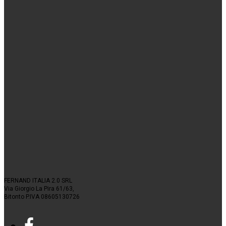
FERNAND ITALIA 2.0 SRL
Via Giorgio La Pira 61/63,
Bitonto P.IVA 08605130726