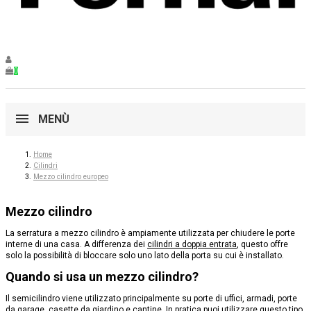
0
MENÙ
Home
Cilindri
Mezzo cilindro europeo
Mezzo cilindro
La serratura a mezzo cilindro è ampiamente utilizzata per chiudere le porte
interne di una casa. A differenza dei
cilindri a doppia entrata
, questo offre
solo la possibilità di bloccare solo uno lato della porta su cui è installato.
Quando si usa un mezzo cilindro?
Il semicilindro viene utilizzato principalmente su porte di uffici, armadi, porte
da garage, casette da giardino e cantine. In pratica puoi utilizzare questo tipo