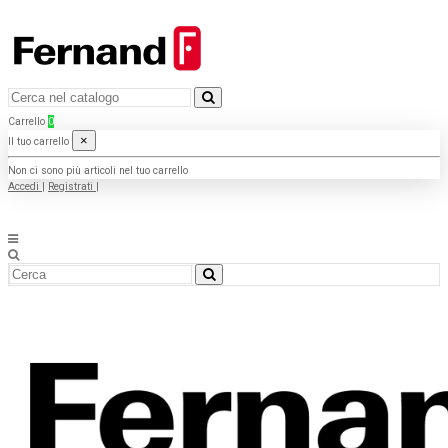
Carrello
0
×
Il tuo carrello
Non ci sono più articoli nel tuo carrello
Accedi
|
Registrati
|