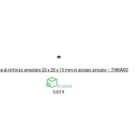
ra di rinforzo angolare 20 x 20 x 15 mm in acciaio zincato – THIRARD
In stock
0,63 €