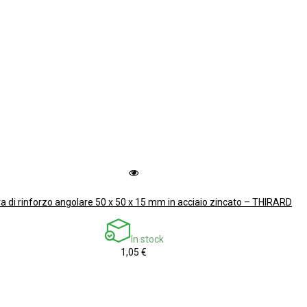
ra di rinforzo angolare 50 x 50 x 15 mm in acciaio zincato – THIRARD
In stock
1,05 €