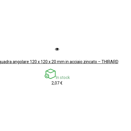
uadra angolare 120 x 120 x 20 mm in acciaio zincato – THIRARD
In stock
2,07 €