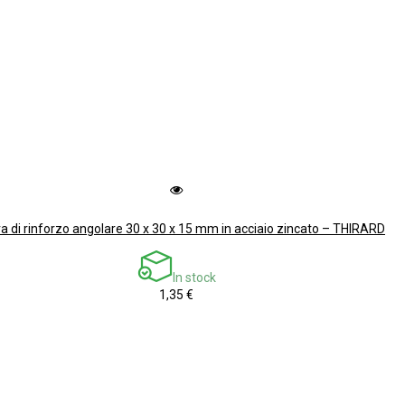
ra di rinforzo angolare 30 x 30 x 15 mm in acciaio zincato – THIRARD
In stock
1,35 €