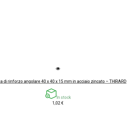
ra di rinforzo angolare 40 x 40 x 15 mm in acciaio zincato – THIRARD
In stock
1,02 €