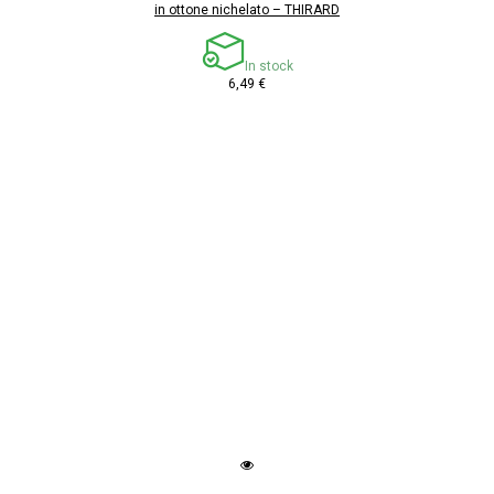
in ottone nichelato – THIRARD
In stock
6,49 €