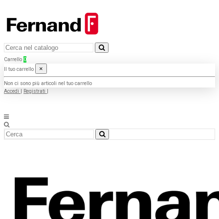
Carrello
0
×
Il tuo carrello
Non ci sono più articoli nel tuo carrello
Accedi
|
Registrati
|