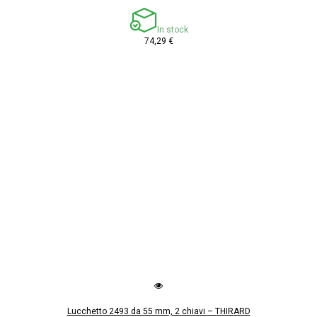
In stock
74,29 €
Lucchetto 2493 da 55 mm, 2 chiavi – THIRARD