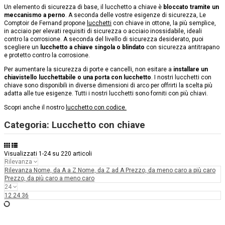
Un elemento di sicurezza di base, il lucchetto a chiave è
bloccato tramite un
meccanismo a perno
. A seconda delle vostre esigenze di sicurezza, Le
Comptoir de Fernand propone
lucchetti
con chiave in ottone, la più semplice,
in acciaio per elevati requisiti di sicurezza o acciaio inossidabile, ideali
contro la corrosione. A seconda del livello di sicurezza desiderato, puoi
scegliere un
lucchetto a chiave singola o blindato
con sicurezza antitrapano
e protetto contro la corrosione.
Per aumentare la sicurezza di porte e cancelli, non esitare a
installare un
chiavistello lucchettabile o una porta con lucchetto
. I nostri lucchetti con
chiave sono disponibili in diverse dimensioni di arco per offrirti la scelta più
adatta alle tue esigenze. Tutti i nostri lucchetti sono forniti con più chiavi.
Scopri anche il nostro
lucchetto con codice.
Categoria: Lucchetto con chiave
Visualizzati 1-24 su 220 articoli
Rilevanza
Rilevanza
Nome, da A a Z
Nome, da Z ad A
Prezzo, da meno caro a più caro
Prezzo, da più caro a meno caro
24
12
24
36