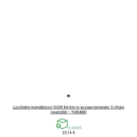
Lucchetto monoblocco THOR 84 mm in acciaio temprato, 5 chiavi
reversibili – THIRARD
In stock
23,16 €