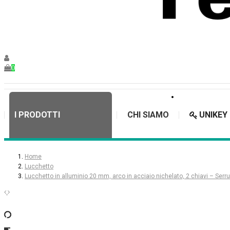
0
I PRODOTTI
CHI SIAMO
UNIKEY
Home
Lucchetto
Lucchetto in alluminio 20 mm, arco in acciaio nichelato, 2 chiavi – Serru