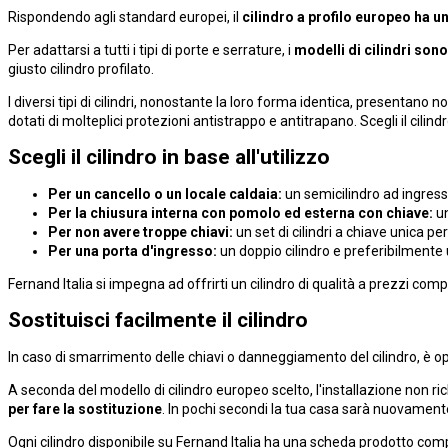
Rispondendo agli standard europei, il
cilindro a profilo europeo ha 
Per adattarsi a tutti i tipi di porte e serrature, i
modelli di cilindri son
giusto cilindro profilato.
I diversi tipi di cilindri, nonostante la loro forma identica, presentano n
dotati di molteplici protezioni antistrappo e antitrapano. Scegli il cilindr
Scegli il cilindro in base all'utilizzo
Per un cancello o un locale caldaia:
un semicilindro ad ingresso
Per la chiusura interna con pomolo ed esterna con chiave:
un
Per non avere troppe chiavi:
un set di cilindri a chiave unica per
Per una porta d'ingresso:
un doppio cilindro e preferibilmente 
Fernand Italia si impegna ad offrirti un cilindro di qualità a prezzi com
Sostituisci facilmente il cilindro
In caso di smarrimento delle chiavi o danneggiamento del cilindro, è o
A seconda del modello di cilindro europeo scelto, l'installazione non r
per fare la sostituzione
. In pochi secondi la tua casa sarà nuovamente
Ogni cilindro disponibile su Fernand Italia ha una scheda prodotto complet