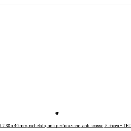
it 2 30 x 40 mm, nichelato, anti-perforazione, anti-scasso, 5 chiavi – T