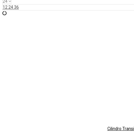
24
12
24
36
Cilindro Trans