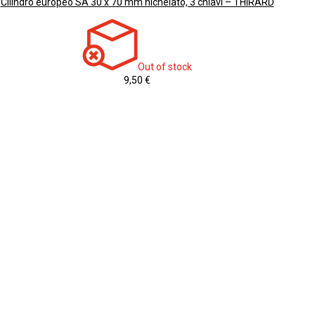
Cilindro europeo SA 30 x 70 mm nichelato, 3 chiavi – THIRARD
Out of stock
9,50 €