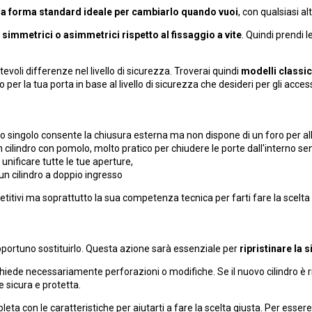
una forma standard ideale per cambiarlo quando vuoi
, con qualsiasi al
o simmetrici o asimmetrici rispetto al fissaggio a vite
. Quindi prendi l
otevoli differenze nel livello di sicurezza. Troverai quindi
modelli classic
o per la tua porta in base al livello di sicurezza che desideri per gli acces
 singolo consente la chiusura esterna ma non dispone di un foro per allog
 cilindro con pomolo, molto pratico per chiudere le porte dall'interno sen
 unificare tutte le tue aperture,
un cilindro a doppio ingresso
petitivi ma soprattutto la sua competenza tecnica per farti fare la scelta 
pportuno sostituirlo. Questa azione sarà essenziale per
ripristinare la 
ichiede necessariamente perforazioni o modifiche. Se il nuovo cilindro è
 sicura e protetta.
a con le caratteristiche per aiutarti a fare la scelta giusta. Per essere si