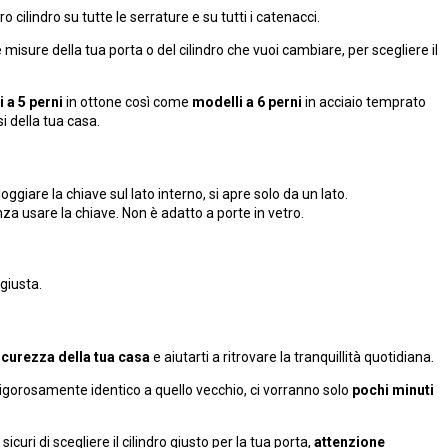
tro cilindro su tutte le serrature e su tutti i catenacci.
e misure della tua porta o del cilindro che vuoi cambiare, per scegliere il
i a 5 perni
in ottone così come
modelli a 6 perni
in acciaio temprato
si della tua casa.
giare la chiave sul lato interno, si apre solo da un lato.
za usare la chiave. Non è adatto a porte in vetro.
giusta.
sicurezza della tua casa
e aiutarti a ritrovare la tranquillità quotidiana.
 rigorosamente identico a quello vecchio, ci vorranno solo
pochi minuti
curi di scegliere il cilindro giusto per la tua porta,
attenzione