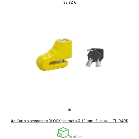
33,92 €
Antifurto bloccadisco BLOCK per moto Ø 10 mm, 2 chiavi – THIRARD
In stock