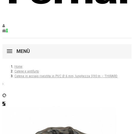
0
MENÙ
Home
Catene e antifurto
Catena in acciaio rivestita in PVC Ø 6 mm, lunghezza 0,90 m – THIRARD