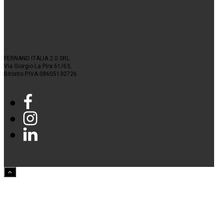
FERNAND ITALIA 2.0 SRL
Via Giorgio La Pira 61/63,
Bitonto P.IVA 08605130726