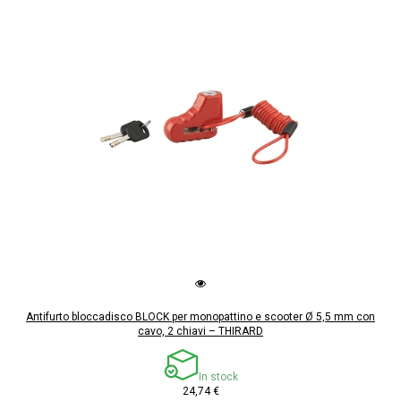
Antifurto bloccadisco BLOCK per monopattino e scooter Ø 5,5 mm con
cavo, 2 chiavi – THIRARD
In stock
24,74 €