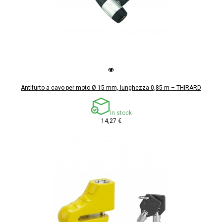
Antifurto a cavo per moto Ø 15 mm, lunghezza 0,85 m – THIRARD
In stock
14,27 €