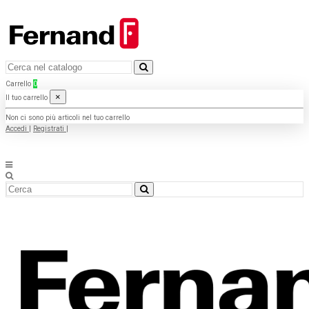
Carrello
0
×
Il tuo carrello
Non ci sono più articoli nel tuo carrello
Accedi
|
Registrati
|