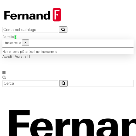
Carrello
0
×
Il tuo carrello
Non ci sono più articoli nel tuo carrello
Accedi
|
Registrati
|