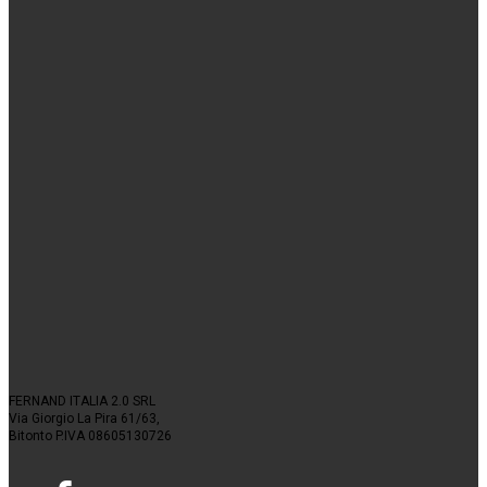
FERNAND ITALIA 2.0 SRL
Via Giorgio La Pira 61/63,
Bitonto P.IVA 08605130726