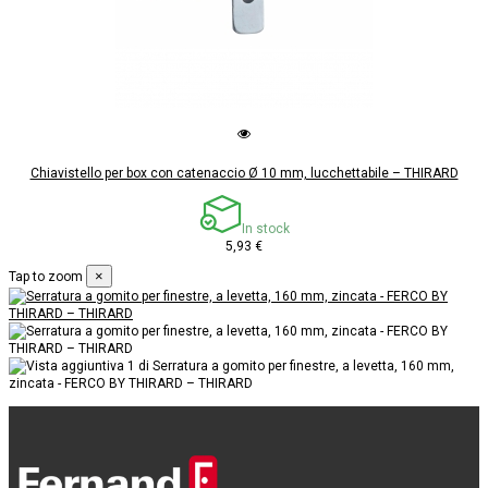
Chiavistello per box con catenaccio Ø 10 mm, lucchettabile – THIRARD
In stock
5,93 €
×
Tap to zoom