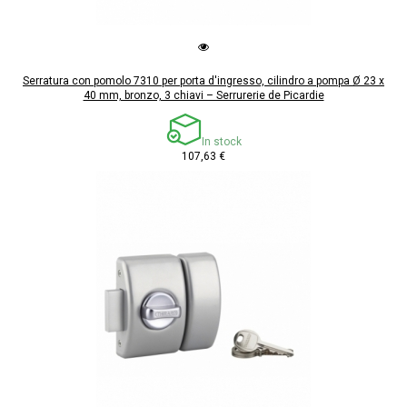
Serratura con pomolo 7310 per porta d'ingresso, cilindro a pompa Ø 23 x
40 mm, bronzo, 3 chiavi – Serrurerie de Picardie
In stock
107,63 €