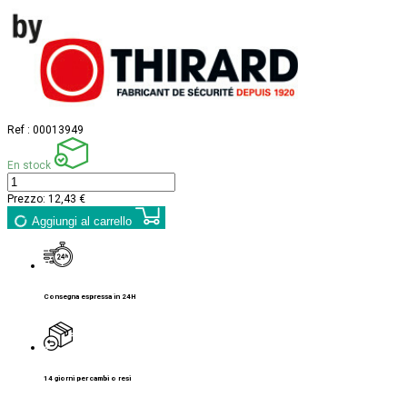
Ref :
00013949
En stock
Prezzo:
12,43 €
Aggiungi al carrello
Consegna espressa in 24H
14 giorni per cambi o resi