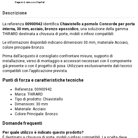
Paga in 3 rate con PayPal
Descrizione
La referenza
00900942
identifica
Chiavistello a pomolo Concorde per porta
interna, 30 mm, acciaio, bronzo epossidico
, una soluzione della gamma
THIRARD destinata a chiusura di porte, mobili o infissi compatibili.
Le informazioni disponibili indicano dimensioni 30 mm, materiale Acciaio,
colore principale Bronzo.
Prima dell’acquisto è consigliato confrontare misure, supporto di
installazione, verso di montaggio e accessori necessari con il componente
già presente o con il progetto di posa. Utilizzare esclusivamente dati tecnici
compatibili con l’applicazione prevista.
Punti di forza e caratteristiche tecniche
Referenza: 00900942
Marca: THIRARD
Tipo di prodotto: Chiavistello
Dimensioni: 30 mm
Materiale: Acciaio
Colore Principale: Bronzo
Domande frequenti
Per quale utilizzo è indicato questo prodotto?
È destinato a chiusura di porte, mobili o infissi compatibili. La scelta deve