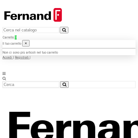
Carrello
0
×
Il tuo carrello
Non ci sono più articoli nel tuo carrello
Accedi
|
Registrati
|