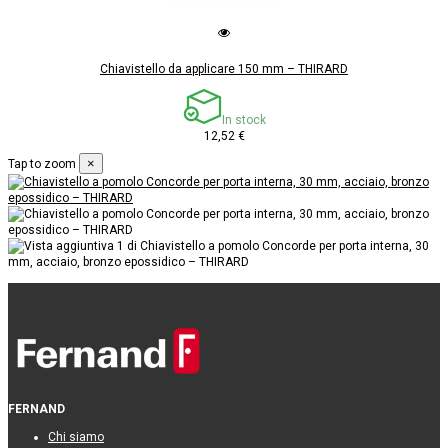
Chiavistello da applicare 150 mm – THIRARD
In stock
12,52 €
×
Tap to zoom
FERNAND
Chi siamo