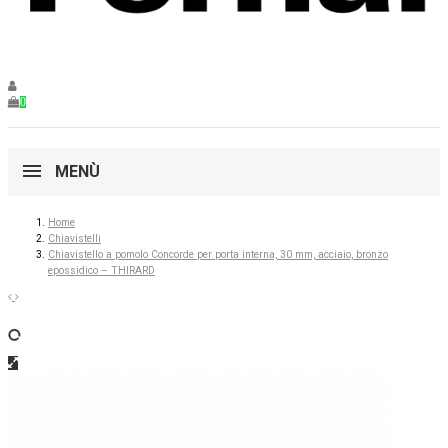
0
MENÙ
Home
Chiavistelli
Chiavistello a pomolo Concorde per porta interna, 30 mm, acciaio, bronzo
epossidico – THIRARD