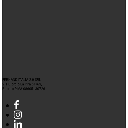
FERNAND ITALIA 2.0 SRL
Via Giorgio La Pira 61/63,
Bitonto P.IVA 08605130726