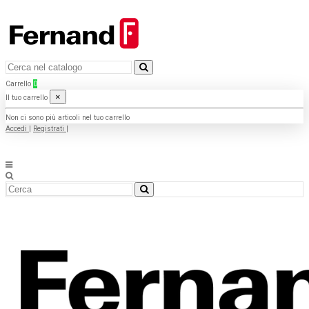
Carrello
0
×
Il tuo carrello
Non ci sono più articoli nel tuo carrello
Accedi
|
Registrati
|