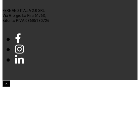
FERNAND ITALIA 2.0 SRL
Via Giorgio La Pira 61/63,
Bitonto P.IVA 08605130726