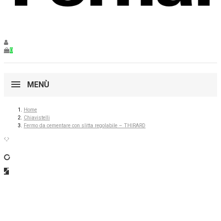
0
MENÙ
Home
Chiavistelli
Fermo da cementare con slitta regolabile – THIRARD