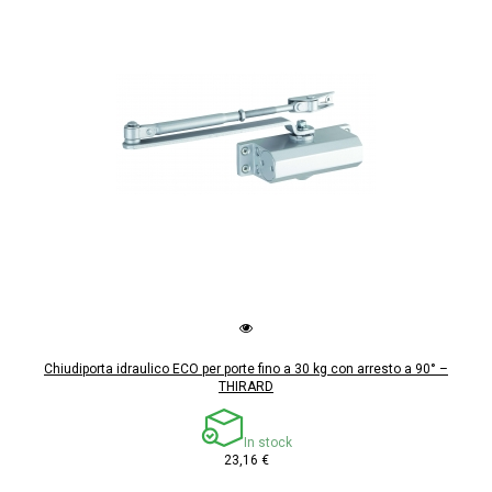
Chiudiporta idraulico ECO per porte fino a 30 kg con arresto a 90° –
THIRARD
In stock
23,16 €