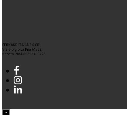
FERNAND ITALIA 2.0 SRL
Via Giorgio La Pira 61/63,
Bitonto P.IVA 08605130726