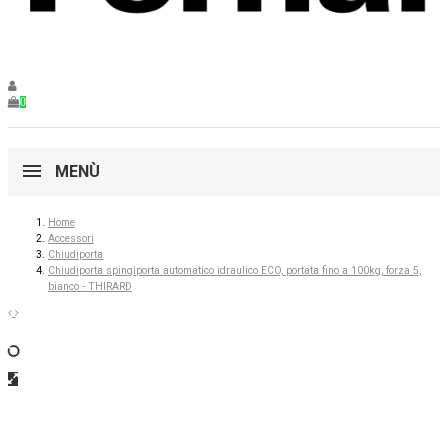
0
MENÙ
Home
Accessori
Chiudiporta
Chiudiporta spingiporta automatico idraulico ECO, portata fino a 100kg, forza 5,
bianco - THIRARD