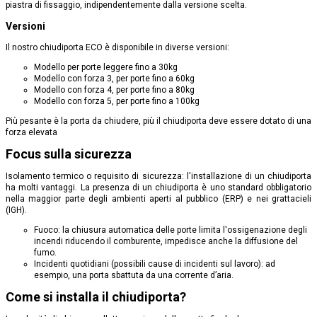
piastra di fissaggio, indipendentemente dalla versione scelta.
Versioni
Il nostro chiudiporta ECO è disponibile in diverse versioni:
Modello per porte leggere fino a 30kg
Modello con forza 3, per porte fino a 60kg
Modello con forza 4,
per porte fino a 80kg
Modello con forza 5,
per porte fino a 100kg
Più pesante è la porta da chiudere, più il chiudiporta deve essere dotato di una
forza elevata
Focus sulla sicurezza
Isolamento termico o requisito di sicurezza: l'installazione di un chiudiporta
ha molti vantaggi. La presenza di un chiudiporta è uno standard obbligatorio
nella maggior parte degli ambienti aperti al pubblico (ERP) e nei grattacieli
(IGH).
Fuoco: la chiusura automatica delle porte limita l'ossigenazione degli
incendi riducendo il comburente, impedisce anche la diffusione del
fumo.
Incidenti quotidiani (possibili cause di incidenti sul lavoro): ad
esempio, una porta sbattuta da una corrente d’aria.
Come si installa il chiudiporta?