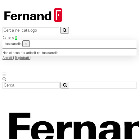
Carrello
0
×
Il tuo carrello
Non ci sono più articoli nel tuo carrello
Accedi
|
Registrati
|