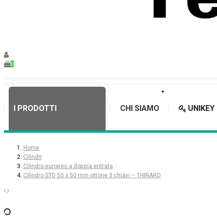
0
I PRODOTTI
CHI SIAMO
UNIKEY
Home
Cilindri
Cilindro europeo a doppia entrata
Cilindro STD 50 x 50 mm ottone 3 chiavi – THIRARD