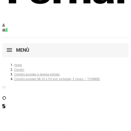
0
MENÙ
Home
Cilindri
Cilindro europeo a doppia entrata
Cilindro europeo SA 50 x 50 mm nichelato, 3 chiavi – THIRARD