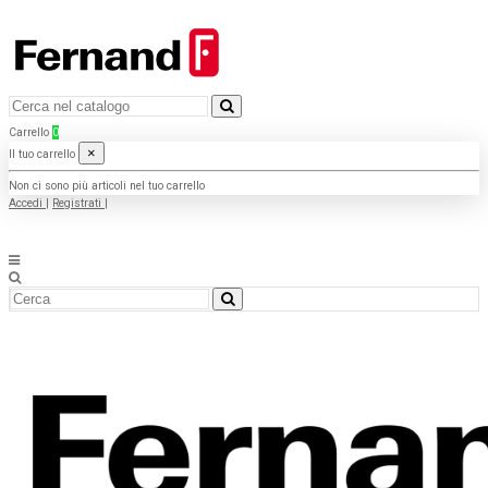
Carrello
0
×
Il tuo carrello
Non ci sono più articoli nel tuo carrello
Accedi
|
Registrati
|