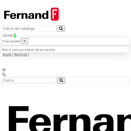
Carrello
0
×
Il tuo carrello
Non ci sono più articoli nel tuo carrello
Accedi
|
Registrati
|