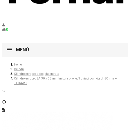
0
MENÙ
Home
Cilindri
Cilindro europeo a doppia entrata
Cilindro europeo SA 30 x 35 mm finitura ottone, 3 chiavi con vite di 50 mm –
THIRARD