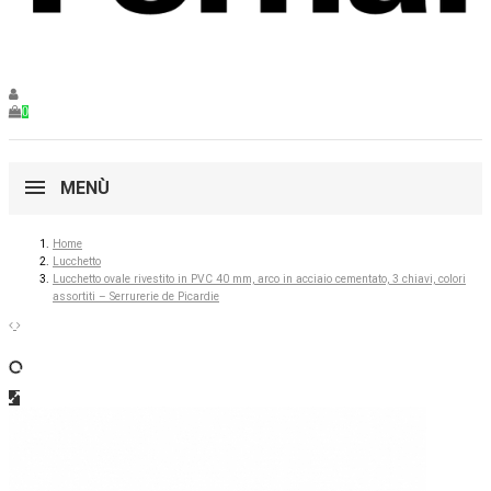
0
MENÙ
Home
Lucchetto
Lucchetto ovale rivestito in PVC 40 mm, arco in acciaio cementato, 3 chiavi, colori
assortiti – Serrurerie de Picardie