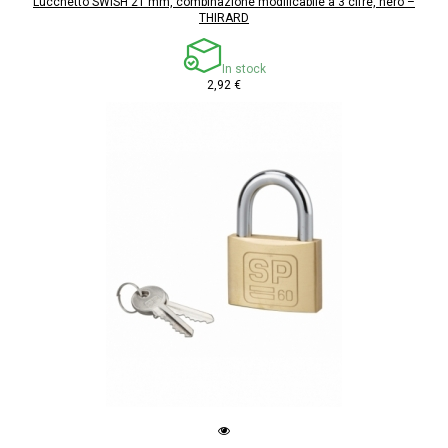
Lucchetto SWISH 21 mm, combinazione modificabile a 3 cifre, nero –
THIRARD
In stock
2,92 €