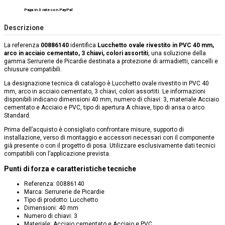
Paga in 3 rate con PayPal
Descrizione
La referenza
00886140
identifica
Lucchetto ovale rivestito in PVC 40 mm,
arco in acciaio cementato, 3 chiavi, colori assortiti
, una soluzione della
gamma Serrurerie de Picardie destinata a protezione di armadietti, cancelli e
chiusure compatibili.
La designazione tecnica di catalogo è Lucchetto ovale rivestito in PVC 40
mm, arco in acciaio cementato, 3 chiavi, colori assortiti. Le informazioni
disponibili indicano dimensioni 40 mm, numero di chiavi: 3, materiale Acciaio
cementato e Acciaio e PVC, tipo di apertura A chiave, tipo di ansa o arco
Standard.
Prima dell’acquisto è consigliato confrontare misure, supporto di
installazione, verso di montaggio e accessori necessari con il componente
già presente o con il progetto di posa. Utilizzare esclusivamente dati tecnici
compatibili con l’applicazione prevista.
Punti di forza e caratteristiche tecniche
Referenza: 00886140
Marca: Serrurerie de Picardie
Tipo di prodotto: Lucchetto
Dimensioni: 40 mm
Numero di chiavi: 3
Materiale: Acciaio cementato e Acciaio e PVC