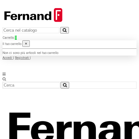
Carrello
0
×
Il tuo carrello
Non ci sono più articoli nel tuo carrello
Accedi
|
Registrati
|