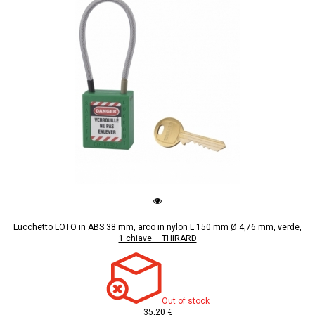
Lucchetto LOTO in ABS 38 mm, arco in nylon L 150 mm Ø 4,76 mm, verde,
1 chiave – THIRARD
Out of stock
35,20 €