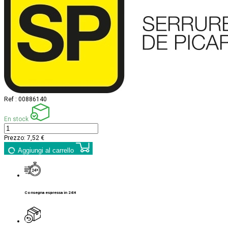
Ref :
00886140
En stock
Prezzo:
7,52 €
Aggiungi al carrello
Consegna espressa in 24H