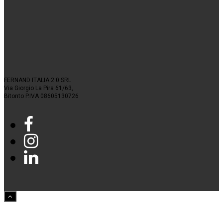
FERNAND ITALIA 2.0 SRL
Via Giorgio La Pira 61/63,
Bitonto P.IVA 08605130726