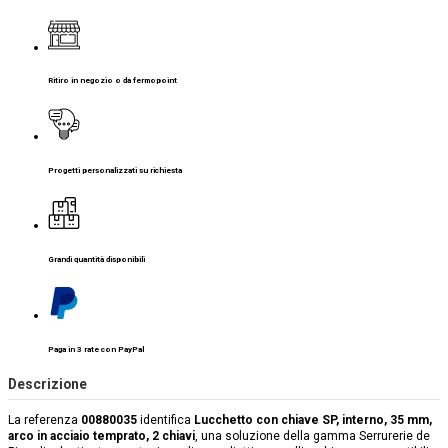
Ritiro in negozio o da fermopoint
Progetti personalizzati su richiesta
Grandi quantità disponibili
Paga in 3 rate con PayPal
Descrizione
La referenza
00880035
identifica
Lucchetto con chiave SP, interno, 35 mm,
arco in acciaio temprato, 2 chiavi
, una soluzione della gamma Serrurerie de