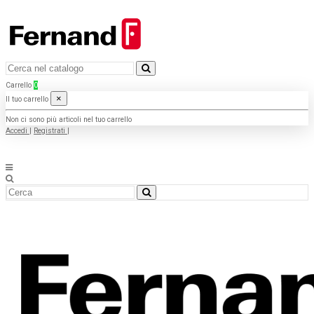
Carrello
0
×
Il tuo carrello
Non ci sono più articoli nel tuo carrello
Accedi
|
Registrati
|