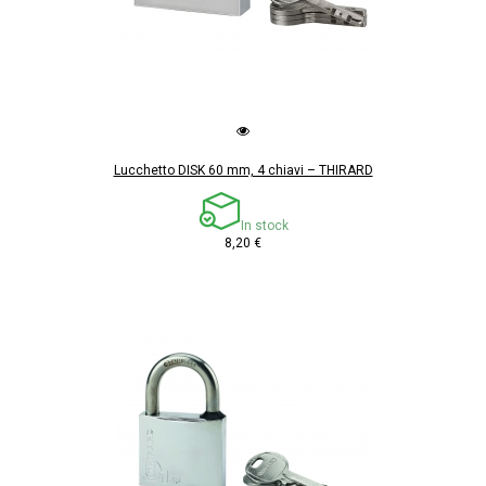
Lucchetto DISK 60 mm, 4 chiavi – THIRARD
In stock
8,20 €