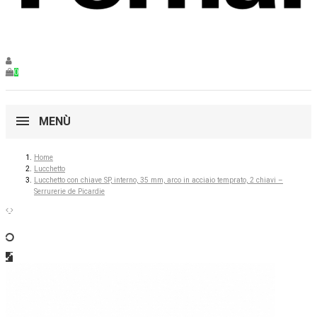
0
MENÙ
Home
Lucchetto
Lucchetto con chiave SP, interno, 35 mm, arco in acciaio temprato, 2 chiavi –
Serrurerie de Picardie