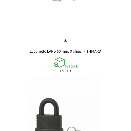
Lucchetto LAND 60 mm, 3 chiavi – THIRARD
In stock
15,91 €