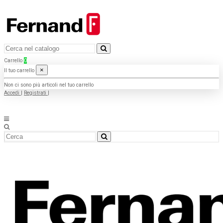
Carrello
0
×
Il tuo carrello
Non ci sono più articoli nel tuo carrello
Accedi
|
Registrati
|