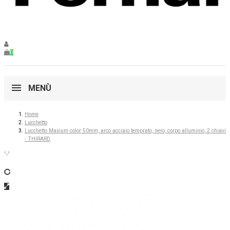
0
MENÙ
Home
Lucchetto
Lucchetto Maxium color 50mm, arco acciaio temprato, nero, corpo alluminio, 2 chiavi
- THIRARD