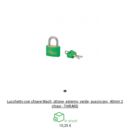
Lucchetto con chiave Mach, ottone, esterno, verde, guscio pvc, 40mm 2
chiavi - THIRARD
In stock
10,25 €