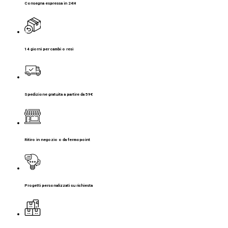
Consegna espressa in 24H
14 giorni per cambi o resi
Spedizione gratuita a partire da 59€
Ritiro in negozio o da fermopoint
Progetti personalizzati su richiesta