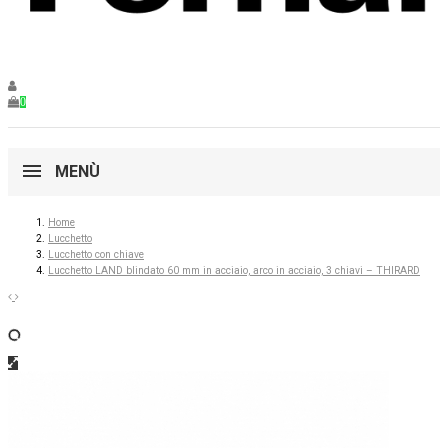
0
MENÙ
Home
Lucchetto
Lucchetto con chiave
Lucchetto LAND blindato 60 mm in acciaio, arco in acciaio, 3 chiavi – THIRARD