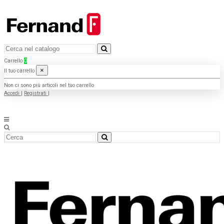
Carrello
0
×
Il tuo carrello
Non ci sono più articoli nel tuo carrello
Accedi
|
Registrati
|