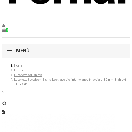
0
MENÙ
Home
Lucchetto
Lucchetto con chiave
Lucchetto Speedcom E x tra Lock, acciaio, interno, arco in acciaio, 30 mm, 3 chiavi –
THIRARD