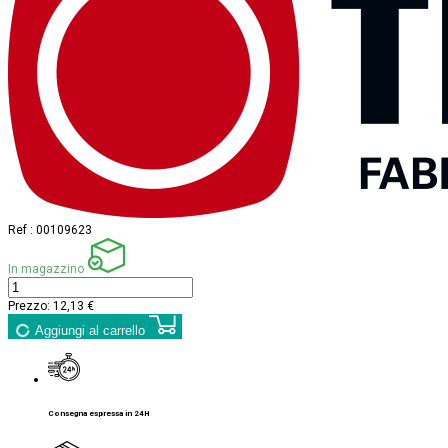
Ref :
00109623
In magazzino
Prezzo:
12,13 €
Aggiungi al carrello
Consegna espressa in 24H