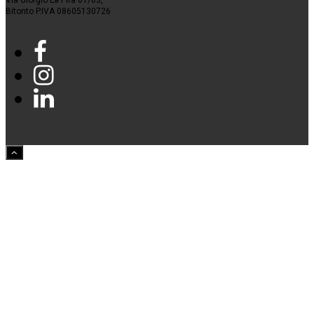
Via Giorgio La Pira 61/63,
Bitonto P.IVA 08605130726