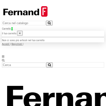
Carrello
0
×
Il tuo carrello
Non ci sono più articoli nel tuo carrello
Accedi
|
Registrati
|