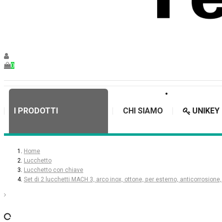
0
I PRODOTTI
CHI SIAMO
UNIKEY
Home
Lucchetto
Lucchetto con chiave
Set di 2 lucchetti MACH 3, arco inox, ottone, per esterno, anticorrosione