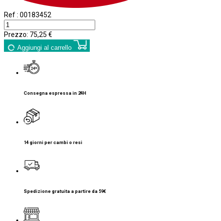
Ref :
00183452
Prezzo:
75,25 €
Aggiungi al carrello
Consegna espressa in 24H
14 giorni per cambi o resi
Spedizione gratuita a partire da 59€