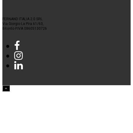
FERNAND ITALIA 2.0 SRL
Via Giorgio La Pira 61/63,
Bitonto P.IVA 08605130726