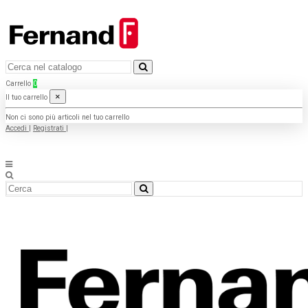
Carrello
0
×
Il tuo carrello
Non ci sono più articoli nel tuo carrello
Accedi
|
Registrati
|