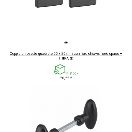
Coppia di rosette quadrate 50 x 50 mm con foro chiave, nero opaco –
THIRARD
In stock
20,22 €