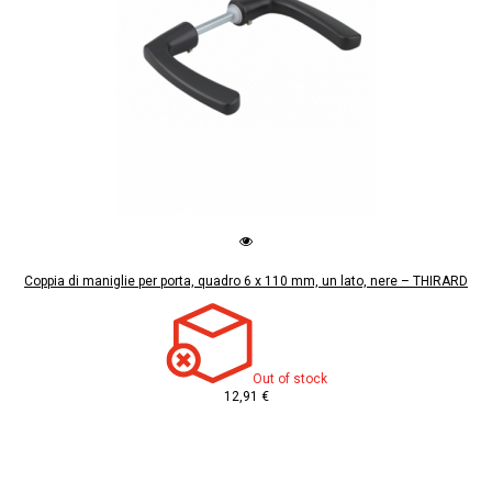
Coppia di maniglie per porta, quadro 6 x 110 mm, un lato, nere – THIRARD
Out of stock
12,91 €