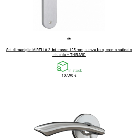
Set di maniglie MIRELLA 2, interasse 195 mm, senza foro, cromo satinato
e lucido – THIRARD
In stock
107,90 €