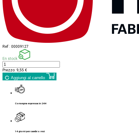
Ref :
00009127
En stock
Prezzo:
9,55 €
Aggiungi al carrello
Consegna espressa in 24H
14 giorni per cambi o resi