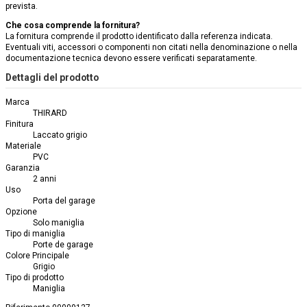
prevista.
Che cosa comprende la fornitura?
La fornitura comprende il prodotto identificato dalla referenza indicata.
Eventuali viti, accessori o componenti non citati nella denominazione o nella
documentazione tecnica devono essere verificati separatamente.
Dettagli del prodotto
Marca
THIRARD
Finitura
Laccato grigio
Materiale
PVC
Garanzia
2 anni
Uso
Porta del garage
Opzione
Solo maniglia
Tipo di maniglia
Porte de garage
Colore Principale
Grigio
Tipo di prodotto
Maniglia