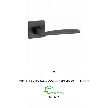
Maniglia su rosetta MODENA, nero opaco – THIRARD
In stock
63,37 €