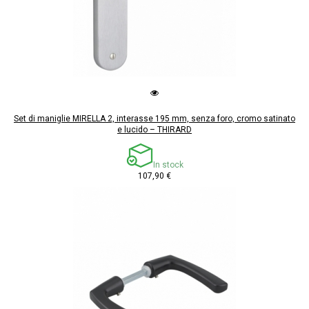
Set di maniglie MIRELLA 2, interasse 195 mm, senza foro, cromo satinato
e lucido – THIRARD
In stock
107,90 €