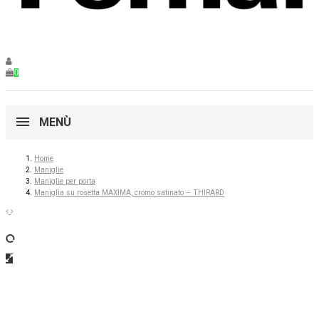
0
MENÙ
Home
Maniglie
Maniglie per porta
Maniglia su rosetta MAXIMA, cromo satinato – THIRARD