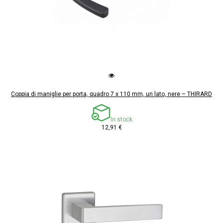
Coppia di maniglie per porta, quadro 7 x 110 mm, un lato, nere – THIRARD
In stock
12,91 €