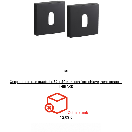
Coppia di rosette quadrate 50 x 50 mm con foro chiave, nero opaco –
THIRARD
Out of stock
12,03 €