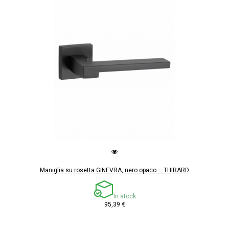
Maniglia su rosetta GINEVRA, nero opaco – THIRARD
In stock
95,39 €