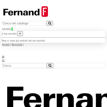
Carrello
0
×
Il tuo carrello
Non ci sono più articoli nel tuo carrello
Accedi
|
Registrati
|