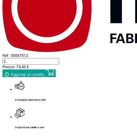
Ref :
00067512
Prezzo:
74,43 €
Aggiungi al carrello
Consegna espressa in 24H
14 giorni per cambi o resi