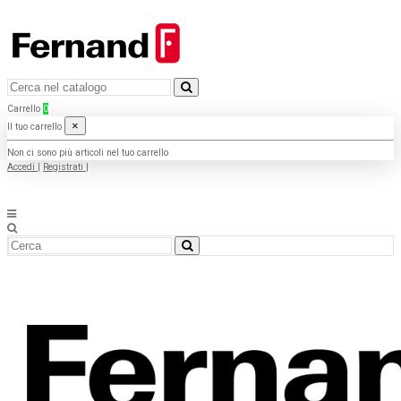
Carrello
0
×
Il tuo carrello
Non ci sono più articoli nel tuo carrello
Accedi
|
Registrati
|