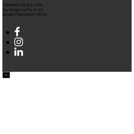
FERNAND ITALIA 2.0 SRL
Via Giorgio La Pira 61/63,
Bitonto P.IVA 08605130726