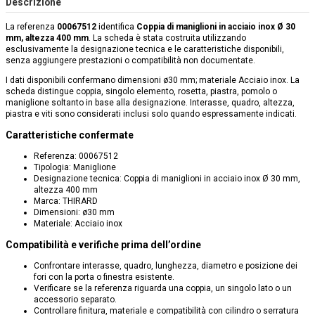
Descrizione
La referenza
00067512
identifica
Coppia di maniglioni in acciaio inox Ø 30
mm, altezza 400 mm
. La scheda è stata costruita utilizzando
esclusivamente la designazione tecnica e le caratteristiche disponibili,
senza aggiungere prestazioni o compatibilità non documentate.
I dati disponibili confermano dimensioni ø30 mm; materiale Acciaio inox. La
scheda distingue coppia, singolo elemento, rosetta, piastra, pomolo o
maniglione soltanto in base alla designazione. Interasse, quadro, altezza,
piastra e viti sono considerati inclusi solo quando espressamente indicati.
Caratteristiche confermate
Referenza: 00067512
Tipologia: Maniglione
Designazione tecnica: Coppia di maniglioni in acciaio inox Ø 30 mm,
altezza 400 mm
Marca: THIRARD
Dimensioni: ø30 mm
Materiale: Acciaio inox
Compatibilità e verifiche prima dell’ordine
Confrontare interasse, quadro, lunghezza, diametro e posizione dei
fori con la porta o finestra esistente.
Verificare se la referenza riguarda una coppia, un singolo lato o un
accessorio separato.
Controllare finitura, materiale e compatibilità con cilindro o serratura