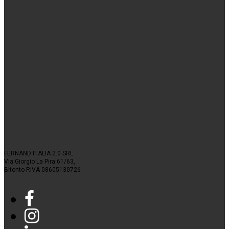
FERNAND ITALIA 2.0 SRL
Via Giorgio La Pira 61/63,
Bitonto P.IVA 08605130726