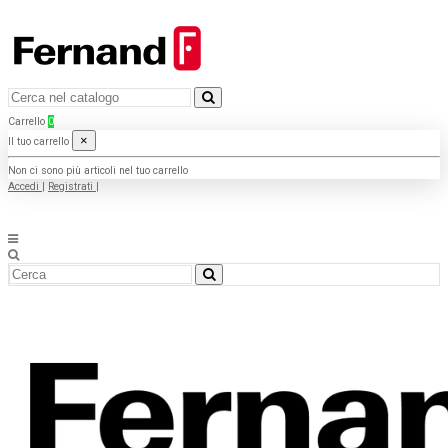
Carrello
0
×
Il tuo carrello
Non ci sono più articoli nel tuo carrello
Accedi
|
Registrati
|