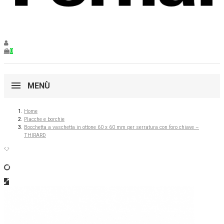
0
MENÙ
Home
Placche e borchie
Bocchetta a vaschetta in ottone 60 x 60 mm per serratura con foro chiave –
THIRARD