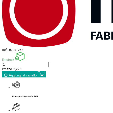
Ref :
00041262
En stock
Prezzo:
2,22 €
Aggiungi al carrello
Consegna espressa in 24H