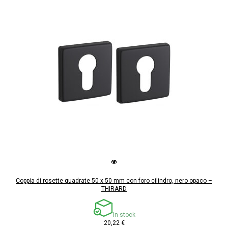
Coppia di rosette quadrate 50 x 50 mm con foro cilindro, nero opaco –
THIRARD
In stock
20,22 €