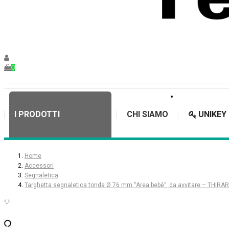
0
I PRODOTTI
CHI SIAMO
UNIKEY
Home
Accessori
Segnaletica
Targhetta segnaletica tonda Ø 76 mm “Area bebè”, da avvitare – THIRA