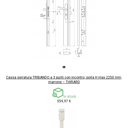
Cassa serratura TRIBANDO a 3 punti con incontro, porta H max 2250 mm,
marrone – THIRARD
In stock
559,97 €