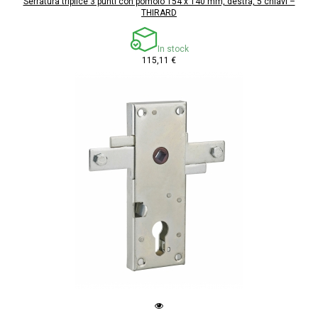
Serratura triplice 3 punti con pomolo 154 x 140 mm, destra, 5 chiavi –
THIRARD
In stock
115,11 €