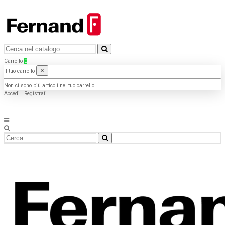
Carrello
0
×
Il tuo carrello
Non ci sono più articoli nel tuo carrello
Accedi
|
Registrati
|