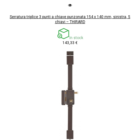
Serratura triplice 3 punti a chiave punzonata 154 x 140 mm, sinistra, 5
chiavi – THIRARD
In stock
143,33 €