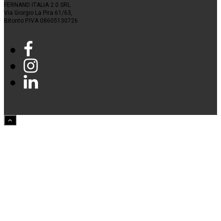
FERNAND ITALIA 2.0 SRL
Via Giorgio La Pira 61/63,
Bitonto P.IVA 08605130726