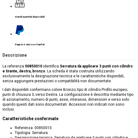
Grandi quantità disponibili
Paga in 3 rate con PayPal
Descrizione
La referenza
00850010
identifica
Serratura da applicare 3 punti con cilindro
e tirante, destra, bronzo
. La scheda è stata costruita utilizzando
esclusivamente la designazione tecnica e le caratteristiche disponibili,
senza aggiungere prestazioni o compatibilità non documentate.
I dati disponibili confermano colore Bronzo; tipo di cilindro Profilo europeo;
punti di chiusura 3; verso Destra. La configurazione è descritta mediante tipo
di azionamento, numero di punti, asse, interasse, dimensioni e verso solo
quando questi dati sono documentati. Accessori non indicati non sono
inclusi.
Caratteristiche confermate
Referenza: 00850010
Tipologia: Serratura
Designazione tecnica: Serratura da applicare 3 punti con cilindro e