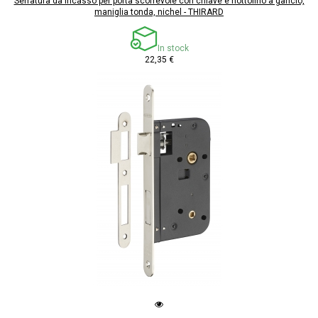
Serratura da incasso per porta scorrevole con chiave e nottolino a gancio,
maniglia tonda, nichel - THIRARD
In stock
22,35 €