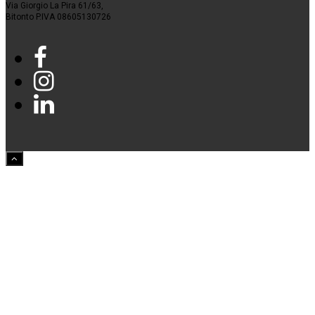
Via Giorgio La Pira 61/63,
Bitonto P.IVA 08605130726