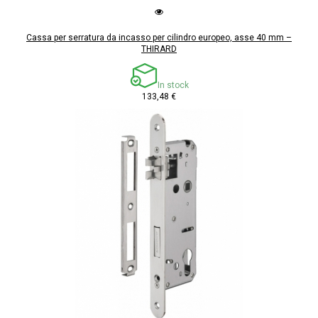
Cassa per serratura da incasso per cilindro europeo, asse 40 mm –
THIRARD
In stock
133,48 €