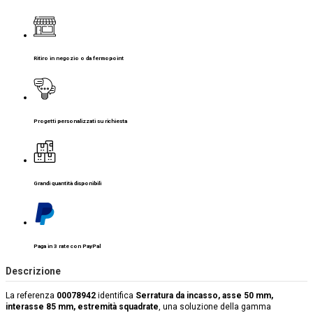
Ritiro in negozio o da fermopoint
Progetti personalizzati su richiesta
Grandi quantità disponibili
Paga in 3 rate con PayPal
Descrizione
La referenza
00078942
identifica
Serratura da incasso, asse 50 mm,
interasse 85 mm, estremità squadrate
, una soluzione della gamma