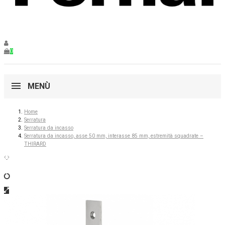
0
MENÙ
Home
Serratura
Serratura da incasso
Serratura da incasso, asse 50 mm, interasse 85 mm, estremità squadrate –
THIRARD