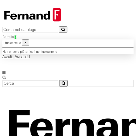
Carrello
0
×
Il tuo carrello
Non ci sono più articoli nel tuo carrello
Accedi
|
Registrati
|