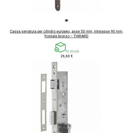
Cassa serratura per cilindro europeo, asse 50 mm, interasse 90 mm,
frontale bronzo – THIRARD
In stock
26,60 €