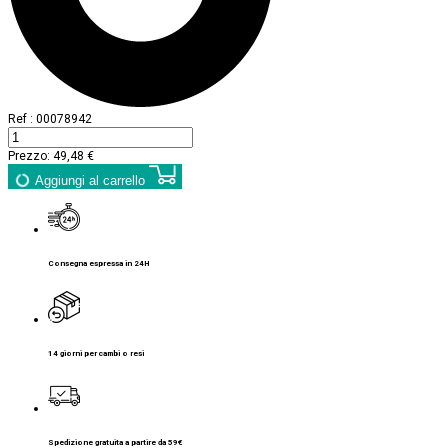
Ref :
00078942
Prezzo:
49,48 €
Aggiungi al carrello
Consegna espressa in 24H
14 giorni per cambi o resi
Spedizione gratuita a partire da 59€