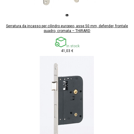
Serratura da incasso per cilindro europeo, asse 50 mm, defender, frontale
quadro, cromata – THIRARD
In stock
41,03 €