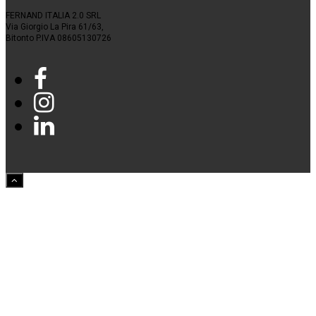
FERNAND ITALIA 2.0 SRL
Via Giorgio La Pira 61/63,
Bitonto P.IVA 08605130726