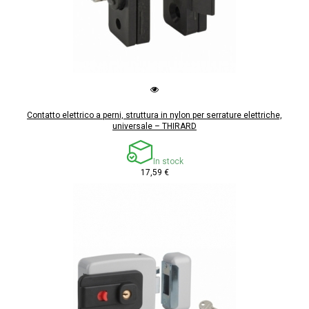
Contatto elettrico a perni, struttura in nylon per serrature elettriche,
universale – THIRARD
In stock
17,59 €