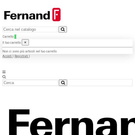
Carrello
0
×
Il tuo carrello
Non ci sono più articoli nel tuo carrello
Accedi
|
Registrati
|