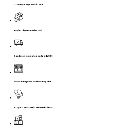
Consegna espressa in 24H
14 giorni per cambi o resi
Spedizione gratuita a partire da 59€
Ritiro in negozio o da fermopoint
Progetti personalizzati su richiesta