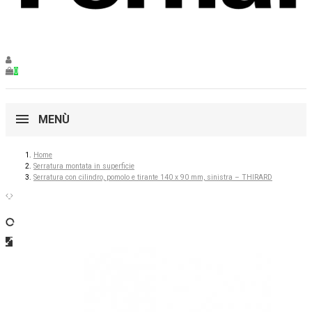
0
MENÙ
Home
Serratura montata in superficie
Serratura con cilindro, pomolo e tirante 140 x 90 mm, sinistra – THIRARD