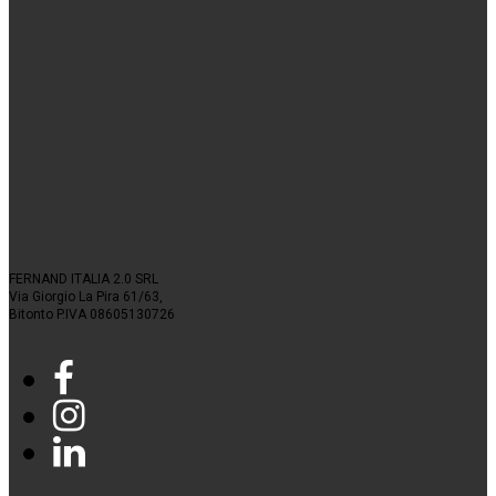
FERNAND ITALIA 2.0 SRL
Via Giorgio La Pira 61/63,
Bitonto P.IVA 08605130726