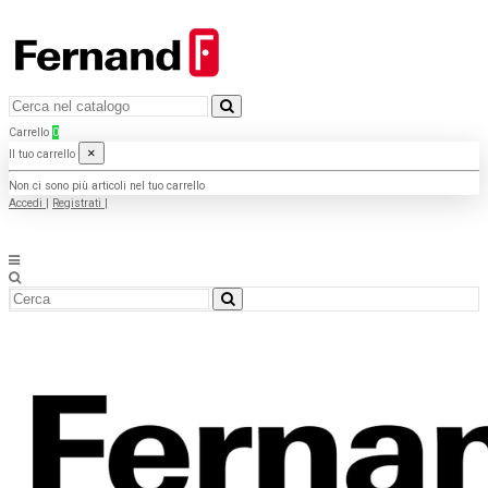
Carrello
0
×
Il tuo carrello
Non ci sono più articoli nel tuo carrello
Accedi
|
Registrati
|