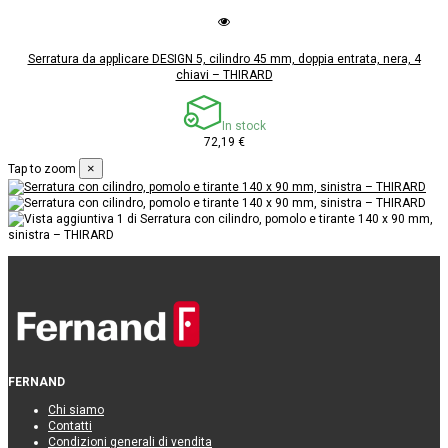
Serratura da applicare DESIGN 5, cilindro 45 mm, doppia entrata, nera, 4
chiavi – THIRARD
In stock
72,19 €
×
Tap to zoom
FERNAND
Chi siamo
Contatti
Condizioni generali di vendita