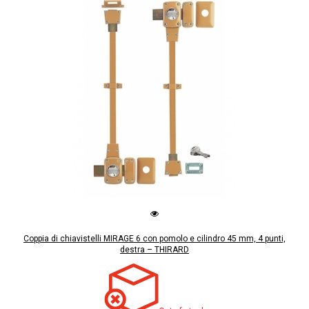
Coppia di chiavistelli MIRAGE 6 con pomolo e cilindro 45 mm, 4 punti,
destra – THIRARD