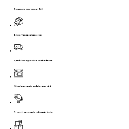
Consegna espressa in 24H
14 giorni per cambi o resi
Spedizione gratuita a partire da 59€
Ritiro in negozio o da fermopoint
Progetti personalizzati su richiesta