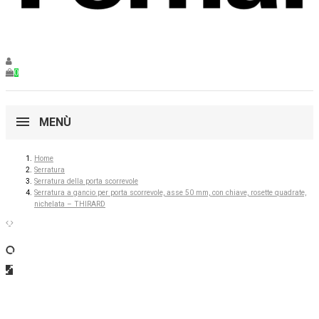
0
MENÙ
Home
Serratura
Serratura della porta scorrevole
Serratura a gancio per porta scorrevole, asse 50 mm, con chiave, rosette quadrate,
nichelata – THIRARD