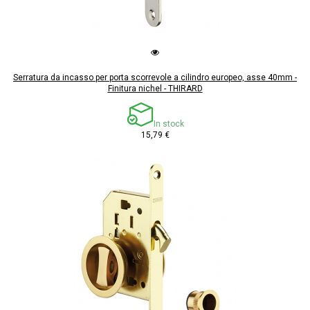
Serratura da incasso per porta scorrevole a cilindro europeo, asse 40mm -
Finitura nichel - THIRARD
In stock
15,79 €