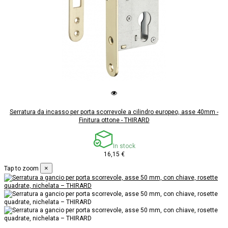
Serratura da incasso per porta scorrevole a cilindro europeo, asse 40mm -
Finitura ottone - THIRARD
In stock
16,15 €
×
Tap to zoom