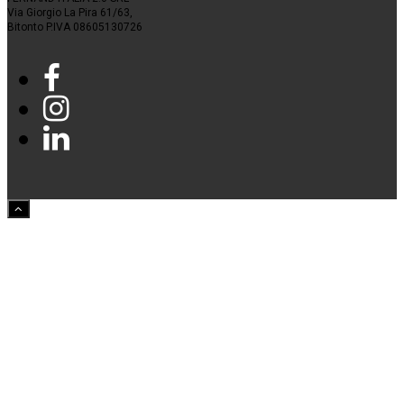
Via Giorgio La Pira 61/63,
Bitonto P.IVA 08605130726