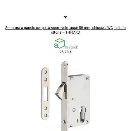
Serratura a gancio per porta scorrevole, asse 50 mm, chiusura WC, finitura
ottone – THIRARD
In stock
25,78 €