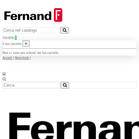
Carrello
0
×
Il tuo carrello
Non ci sono più articoli nel tuo carrello
Accedi
|
Registrati
|