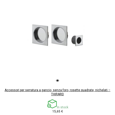
Accessori per serratura a gancio, senza foro, rosette quadrate, nichelati –
THIRARD
In stock
15,65 €