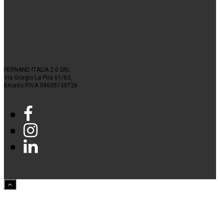
FERNAND ITALIA 2.0 SRL
Via Giorgio La Pira 61/63,
Bitonto P.IVA 08605130726