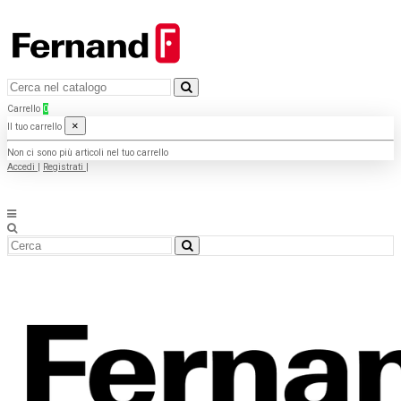
Carrello
0
×
Il tuo carrello
Non ci sono più articoli nel tuo carrello
Accedi
|
Registrati
|