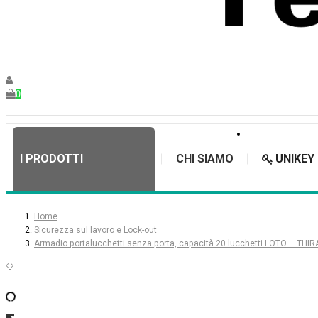
0
I PRODOTTI
CHI SIAMO
UNIKEY
Home
Sicurezza sul lavoro e Lock-out
Armadio portalucchetti senza porta, capacità 20 lucchetti LOTO – THI