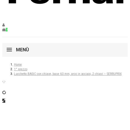
0
MENÙ
Home
1° prezzo
Lucchetto BASIC con chiave, base 60 mm, arco in acciaio, 2 chiavi – SERRUPRIX