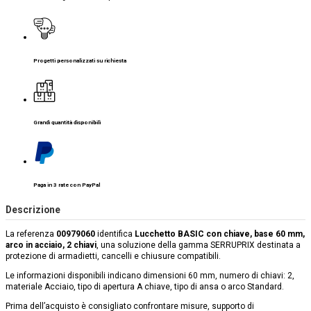
Progetti personalizzati su richiesta
Grandi quantità disponibili
Paga in 3 rate con PayPal
Descrizione
La referenza
00979060
identifica
Lucchetto BASIC con chiave, base 60 mm,
arco in acciaio, 2 chiavi
, una soluzione della gamma SERRUPRIX destinata a
protezione di armadietti, cancelli e chiusure compatibili.
Le informazioni disponibili indicano dimensioni 60 mm, numero di chiavi: 2,
materiale Acciaio, tipo di apertura A chiave, tipo di ansa o arco Standard.
Prima dell’acquisto è consigliato confrontare misure, supporto di