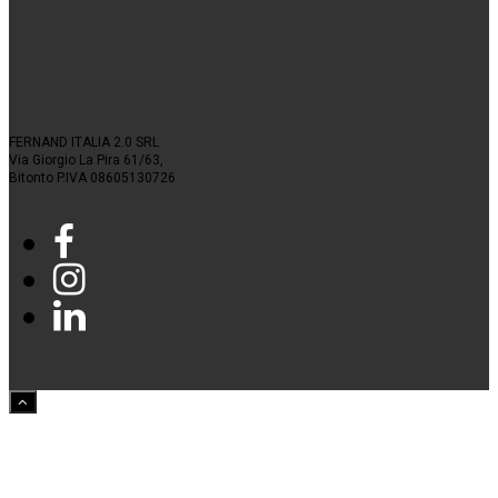
FERNAND ITALIA 2.0 SRL
Via Giorgio La Pira 61/63,
Bitonto P.IVA 08605130726