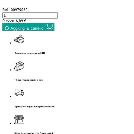
Ref :
00979060
Prezzo:
6,89 €
Aggiungi al carrello
Consegna espressa in 24H
14 giorni per cambi o resi
Spedizione gratuita a partire da 59€
Ritiro in negozio o da fermopoint