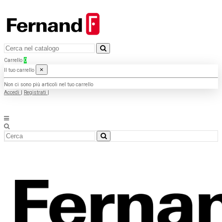
Carrello
0
×
Il tuo carrello
Non ci sono più articoli nel tuo carrello
Accedi
|
Registrati
|