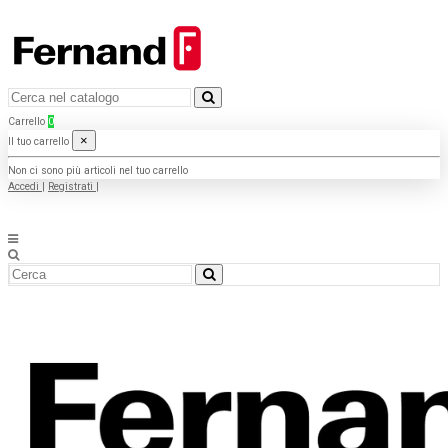
Carrello
0
×
Il tuo carrello
Non ci sono più articoli nel tuo carrello
Accedi
|
Registrati
|