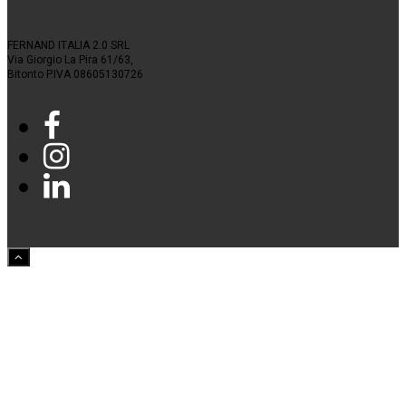
FERNAND ITALIA 2.0 SRL
Via Giorgio La Pira 61/63,
Bitonto P.IVA 08605130726