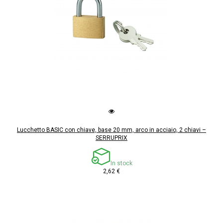
Lucchetto BASIC con chiave, base 20 mm, arco in acciaio, 2 chiavi –
SERRUPRIX
In stock
2,62 €