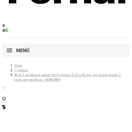
0
MENÙ
Home
1° prezzo
Set di 3 serrature a pomolo 9014, cilindro Ø 23 x 40 mm, con chiave uguale, 3
chiavi per serratura – SERRUPRIX