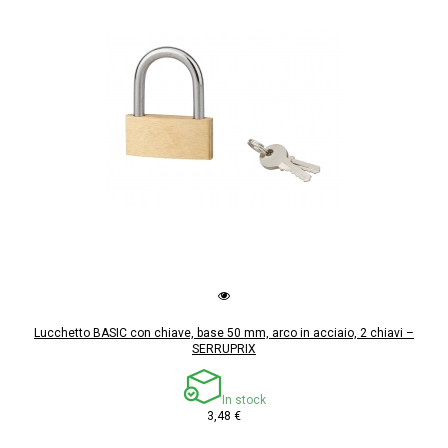
Lucchetto BASIC con chiave, base 50 mm, arco in acciaio, 2 chiavi –
SERRUPRIX
In stock
3,48 €