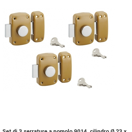
Set di 3 serrature a pomolo 9014, cilindro Ø 23 x