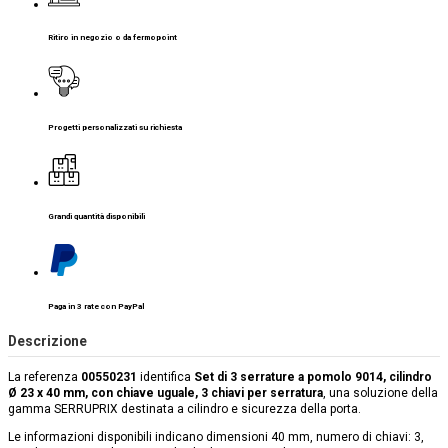
Ritiro in negozio o da fermopoint
Progetti personalizzati su richiesta
Grandi quantità disponibili
Paga in 3 rate con PayPal
Descrizione
La referenza
00550231
identifica
Set di 3 serrature a pomolo 9014, cilindro
Ø 23 x 40 mm, con chiave uguale, 3 chiavi per serratura
, una soluzione della
gamma SERRUPRIX destinata a cilindro e sicurezza della porta.
Le informazioni disponibili indicano dimensioni 40 mm, numero di chiavi: 3,