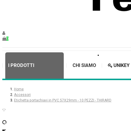
0
I PRODOTTI
CHI SIAMO
UNIKEY
Home
Accessori
Etichetta portachiavi in PVC 57X29mm - 10 PEZZI - THIRARD