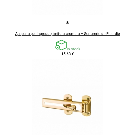
Apriporta per ingresso, finitura cromata – Serrurerie de Picardie
In stock
15,63 €