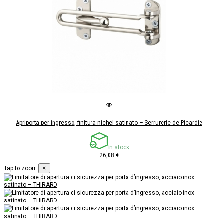
Apriporta per ingresso, finitura nichel satinato – Serrurerie de Picardie
In stock
26,08 €
×
Tap to zoom