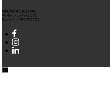
FERNAND ITALIA 2.0 SRL
Via Giorgio La Pira 61/63,
Bitonto P.IVA 08605130726