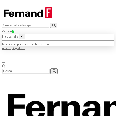
Carrello
0
×
Il tuo carrello
Non ci sono più articoli nel tuo carrello
Accedi
|
Registrati
|