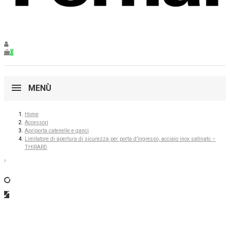
0
MENÙ
Home
Accessori
Apriporta catenelle e ganci
Limitatore di apertura di sicurezza per porta d’ingresso, acciaio inox satinato –
THIRARD