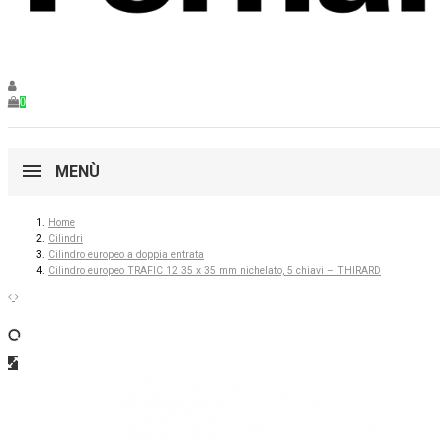
0
MENÙ
Home
Cilindri
Cilindro europeo a doppia entrata
Cilindro europeo TRAFIC 12 35 x 35 mm nichelato, 5 chiavi – THIRARD