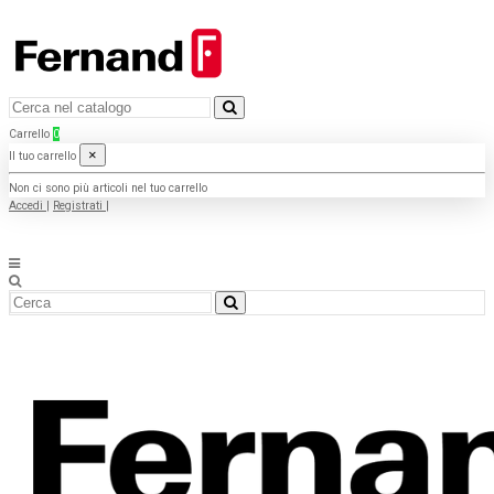
Carrello
0
×
Il tuo carrello
Non ci sono più articoli nel tuo carrello
Accedi
|
Registrati
|