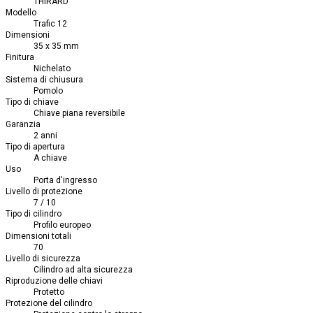
THIRARD
Modello
Trafic 12
Dimensioni
35 x 35 mm
Finitura
Nichelato
Sistema di chiusura
Pomolo
Tipo di chiave
Chiave piana reversibile
Garanzia
2 anni
Tipo di apertura
A chiave
Uso
Porta d'ingresso
Livello di protezione
7 / 10
Tipo di cilindro
Profilo europeo
Dimensioni totali
70
Livello di sicurezza
Cilindro ad alta sicurezza
Riproduzione delle chiavi
Protetto
Protezione del cilindro