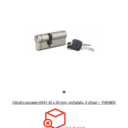
Cilindro europeo HG5+ 30 x 50 mm, nichelato, 3 chiavi – THIRARD
Out of stock