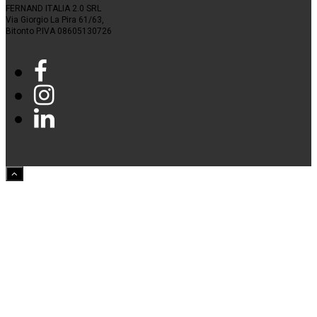
FERNAND ITALIA 2.0 SRL
Via Giorgio La Pira 61/63,
Bitonto P.IVA 08605130726