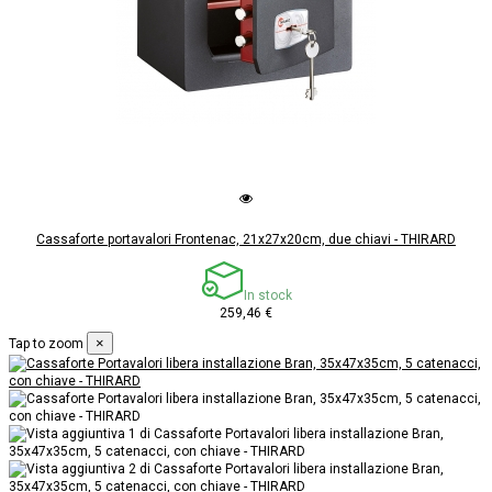
Cassaforte portavalori Frontenac, 21x27x20cm, due chiavi - THIRARD
In stock
259,46 €
×
Tap to zoom