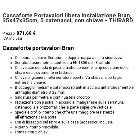
Cassaforte Portavalori libera installazione Bran,
35x47x35cm, 5 catenacci, con chiave - THIRARD
871,68 €
Prezzo:
IVA inclusa
Cassaforte portavalori Bran
Chiusura a chiave. Serratura a doppia mappa ad alta sicurezza
Serratura asimmetrica certificata EN 1300 con 8 cilindri.
Chiave con scheda di proprietà che consente la riproduzione delle
chiavi esclusivamente in fabbrica.
Chiave prigioniera nella serratura aperta. Va chiusa la porta per
estrarre la chiave.
Bloccaggio mediante catenacci rotanti in acciaio antisfondamento e
antitaglio diametro Ø 22 mm.
Saldatura perimetrale continua telaio/corpo.
Protezione con piastra in acciaio al manganese sulla serratura,
catenacci sia orizzontali che si parte superiore verticale.
Speciale profilo interno che offre una maggiore resistenza
all'effrazione della porta.
Fori di fissaggio sul retro e sulla base (accessori inclusi).
Ripiano interno rimovibile.
Fornita con 2 chiavi.