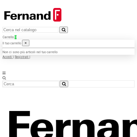
Carrello
0
×
Il tuo carrello
Non ci sono più articoli nel tuo carrello
Accedi
|
Registrati
|