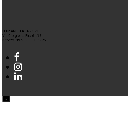
FERNAND ITALIA 2.0 SRL
Via Giorgio La Pira 61/63,
Bitonto P.IVA 08605130726