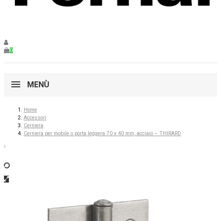
0
MENÙ
Home
Accessori
Cerniera
Cerniera per mobile o porta leggera 70 x 40 mm, acciaio – THIRARD