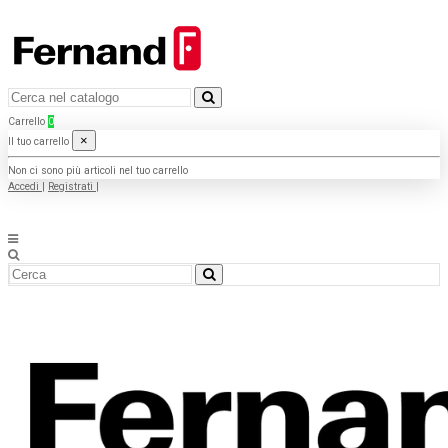
Carrello
0
×
Il tuo carrello
Non ci sono più articoli nel tuo carrello
Accedi
|
Registrati
|