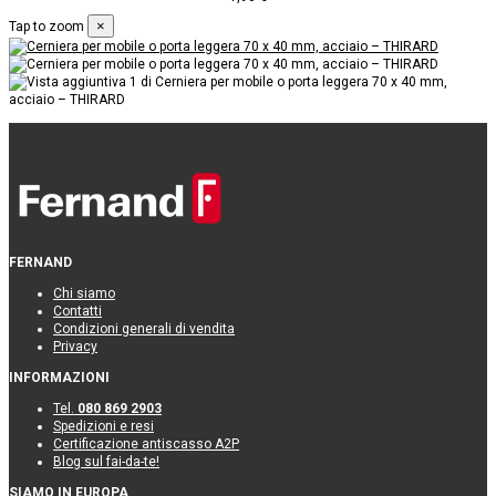
×
Tap to zoom
FERNAND
Chi siamo
Contatti
Condizioni generali di vendita
Privacy
INFORMAZIONI
Tel.
080 869 2903
Spedizioni e resi
Certificazione antiscasso A2P
Blog sul fai-da-te!
SIAMO IN EUROPA