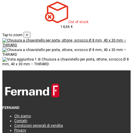
Out of stock
14,66 €
×
Tap to zoom
FERNAND
Chi siamo
Contatti
Condizioni generali di vendita
Privacy