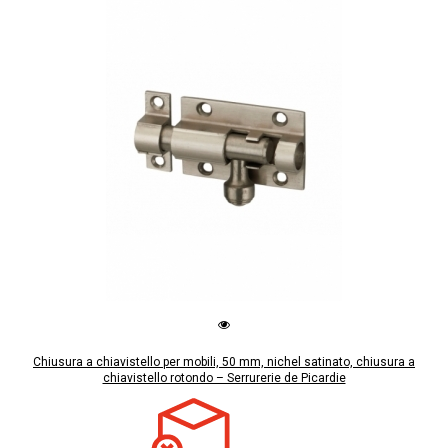
Chiusura a chiavistello per mobili, 50 mm, nichel satinato, chiusura a
chiavistello rotondo – Serrurerie de Picardie