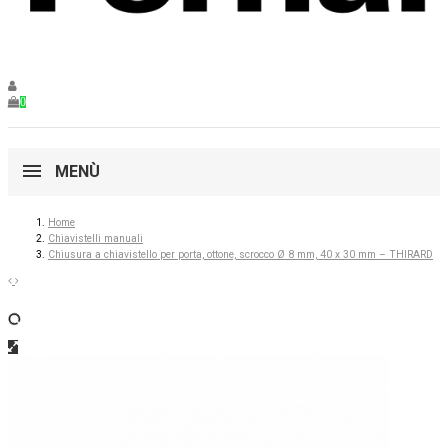
0
MENÙ
Home
Chiavistelli manuali
Chiusura a chiavistello per porta, ottone, scrocco Ø 8 mm, 40 x 30 mm – THIRARD