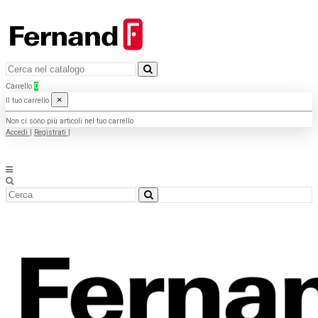
Carrello
0
×
Il tuo carrello
Non ci sono più articoli nel tuo carrello
Accedi
|
Registrati
|