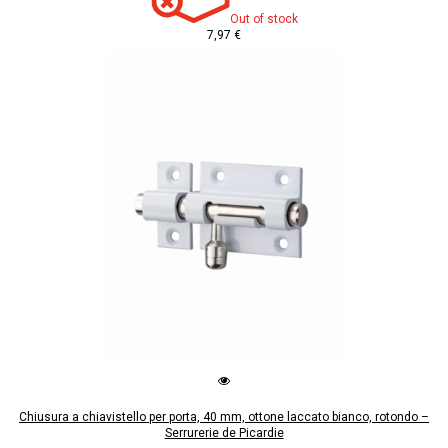
Out of stock
7,97 €
Chiusura a chiavistello per porta, 40 mm, ottone laccato bianco, rotondo –
Serrurerie de Picardie