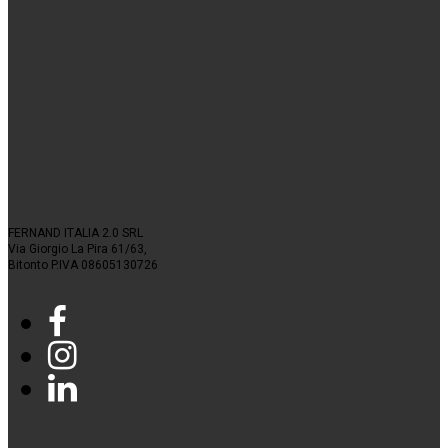
FERNAND ITALIA 2.0 SRL
Via Giorgio La Pira 61/63,
Bitonto P.IVA 08605130726