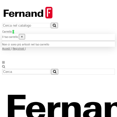
Carrello
0
×
Il tuo carrello
Non ci sono più articoli nel tuo carrello
Accedi
|
Registrati
|