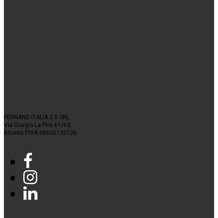
FERNAND ITALIA 2.0 SRL
Via Giorgio La Pira 61/63,
Bitonto P.IVA 08605130726