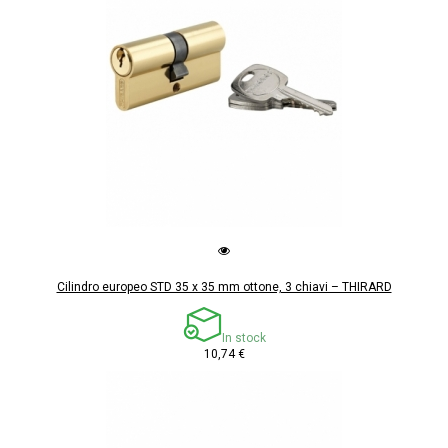
Cilindro europeo STD 35 x 35 mm ottone, 3 chiavi – THIRARD
In stock
10,74 €