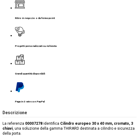
Ritiro in negozio o da fermopoint
Progetti personalizzati su richiesta
Grandi quantità disponibili
Paga in 3 rate con PayPal
Descrizione
La referenza
00007278
identifica
Cilindro europeo 30 x 40 mm, cromato, 3
chiavi
, una soluzione della gamma THIRARD destinata a cilindro e sicurezza
della porta.