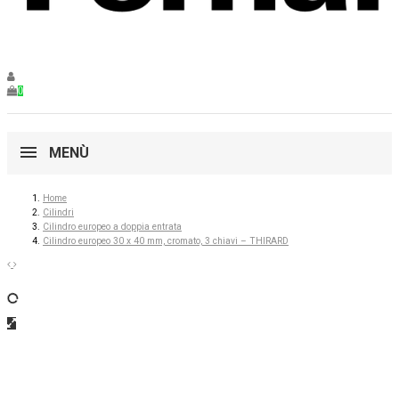
0
MENÙ
Home
Cilindri
Cilindro europeo a doppia entrata
Cilindro europeo 30 x 40 mm, cromato, 3 chiavi – THIRARD