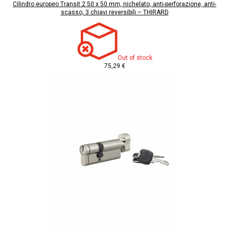
Cilindro europeo Transit 2 50 x 50 mm, nichelato, anti-perforazione, anti-
scasso, 3 chiavi reversibili – THIRARD
Out of stock
75,29 €