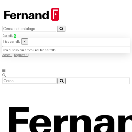
Carrello
0
×
Il tuo carrello
Non ci sono più articoli nel tuo carrello
Accedi
|
Registrati
|