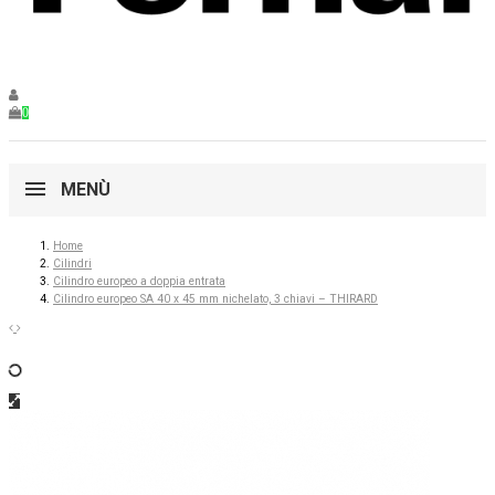
0
MENÙ
Home
Cilindri
Cilindro europeo a doppia entrata
Cilindro europeo SA 40 x 45 mm nichelato, 3 chiavi – THIRARD