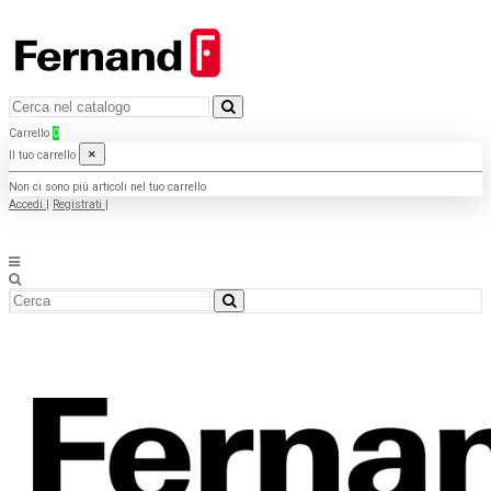
Carrello
0
×
Il tuo carrello
Non ci sono più articoli nel tuo carrello
Accedi
|
Registrati
|