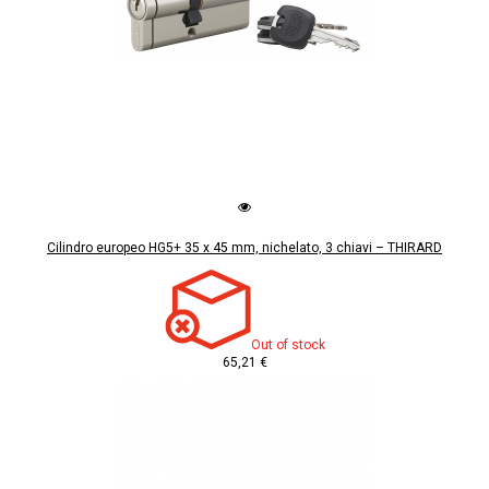
Cilindro europeo HG5+ 35 x 45 mm, nichelato, 3 chiavi – THIRARD
Out of stock
65,21 €