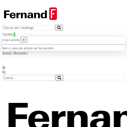
Carrello
0
×
Il tuo carrello
Non ci sono più articoli nel tuo carrello
Accedi
|
Registrati
|