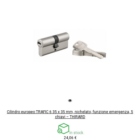
Cilindro europeo TRAFIC 6 35 x 35 mm, nichelato, funzione emergenza, 5
chiavi – THIRARD
In stock
24,06 €