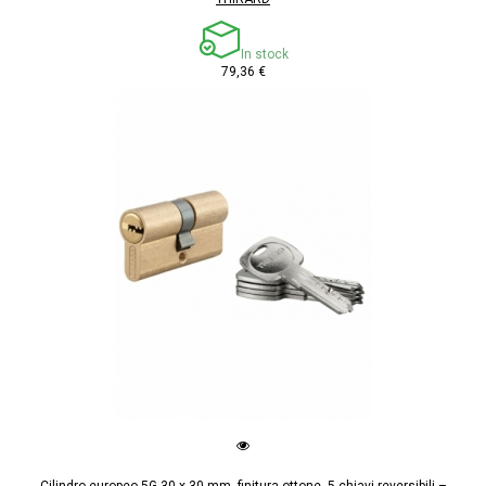
In stock
79,36 €
Cilindro europeo 5G 30 x 30 mm, finitura ottone, 5 chiavi reversibili –