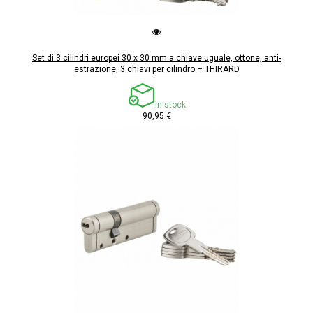
Set di 3 cilindri europei 30 x 30 mm a chiave uguale, ottone, anti-
estrazione, 3 chiavi per cilindro – THIRARD
In stock
90,95 €