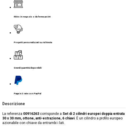
Ritiro in negozio o da fermopoint
Progetti personalizzati su richiesta
Grandi quantità disponibili
Paga in 3 rate con PayPal
Descrizione
La referenza
00916263
corrisponde a
Set di 2 cilindri europei doppia entrata
30 x 30 mm, ottone, anti-estrazione, 6 chiavi
. È un cilindro a profilo europeo
azionabile con chiave da entrambi i lati.