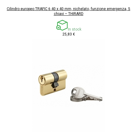
Cilindro europeo TRAFIC 6 40 x 40 mm, nichelato, funzione emergenza, 5
chiavi – THIRARD
In stock
25,83 €