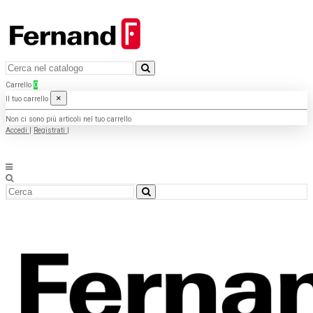
Carrello
0
×
Il tuo carrello
Non ci sono più articoli nel tuo carrello
Accedi
|
Registrati
|