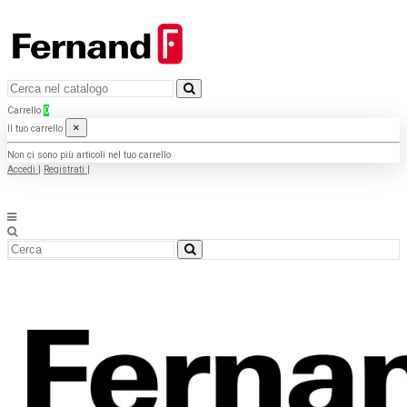
Carrello
0
×
Il tuo carrello
Non ci sono più articoli nel tuo carrello
Accedi
|
Registrati
|