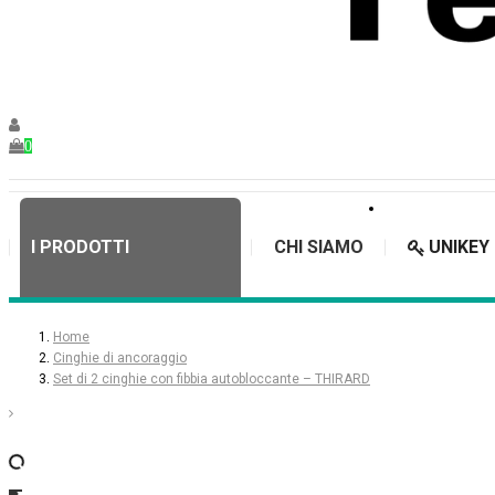
0
I PRODOTTI
CHI SIAMO
UNIKEY
Home
Cinghie di ancoraggio
Set di 2 cinghie con fibbia autobloccante – THIRARD