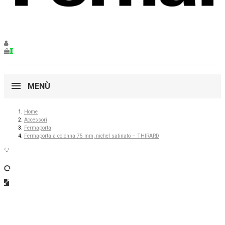
0
MENÙ
Home
Accessori
Fermaporta
Fermaporta a colonna 75 mm, nichel satinato – THIRARD