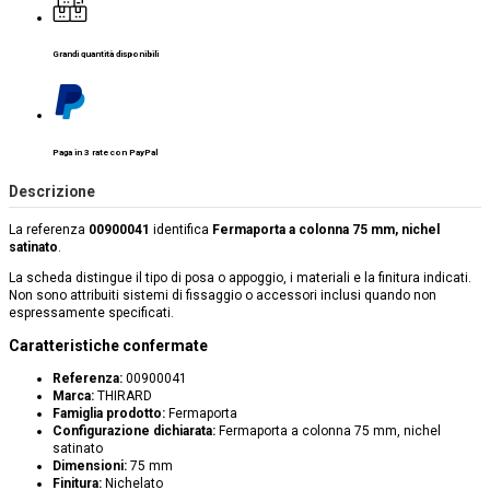
Grandi quantità disponibili
Paga in 3 rate con PayPal
Descrizione
La referenza
00900041
identifica
Fermaporta a colonna 75 mm, nichel
satinato
.
La scheda distingue il tipo di posa o appoggio, i materiali e la finitura indicati.
Non sono attribuiti sistemi di fissaggio o accessori inclusi quando non
espressamente specificati.
Caratteristiche confermate
Referenza:
00900041
Marca:
THIRARD
Famiglia prodotto:
Fermaporta
Configurazione dichiarata:
Fermaporta a colonna 75 mm, nichel
satinato
Dimensioni:
75 mm
Finitura:
Nichelato