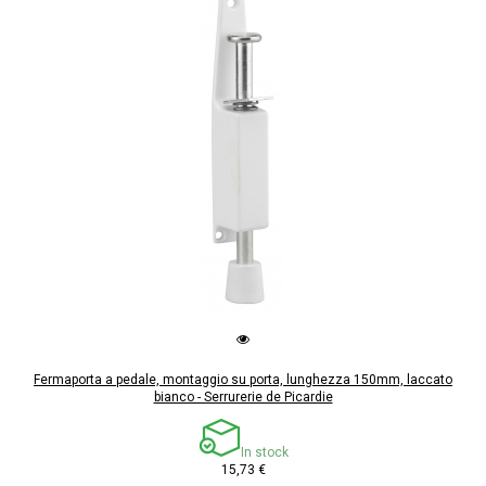
Fermaporta a pedale, montaggio su porta, lunghezza 150mm, laccato
bianco - Serrurerie de Picardie
In stock
15,73 €