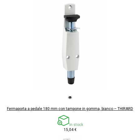
Fermaporta a pedale 180 mm con tampone in gomma, bianco – THIRARD
In stock
15,04 €