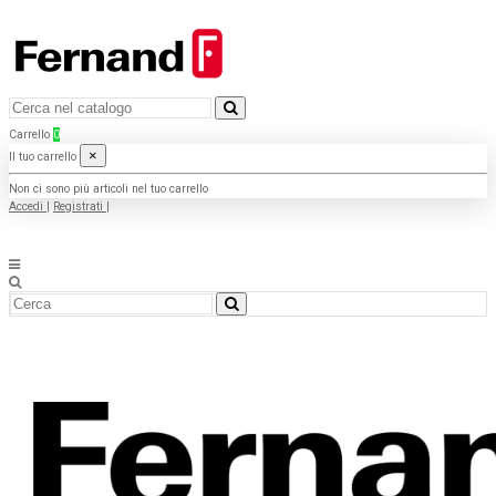
Carrello
0
×
Il tuo carrello
Non ci sono più articoli nel tuo carrello
Accedi
|
Registrati
|