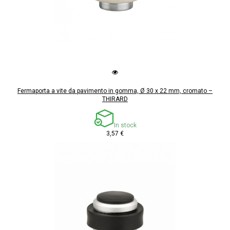
Fermaporta a vite da pavimento in gomma, Ø 30 x 22 mm, cromato –
THIRARD
In stock
3,57 €