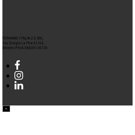
FERNAND ITALIA 2.0 SRL
Via Giorgio La Pira 61/63,
Bitonto P.IVA 08605130726